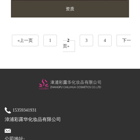
资质
«上一页
1
2
3
4
下一
页»
15359341931
漳浦彩露华化妆品有限公司
公司地址: