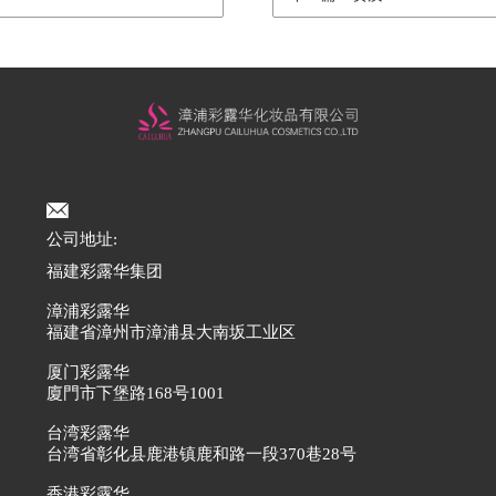
公司地址:
福建彩露华集团
漳浦彩露华
福建省漳州市漳浦县大南坂工业区
厦门彩露华
廈門市下堡路168号1001
台湾彩露华
台湾省彰化县鹿港镇鹿和路一段370巷28号
香港彩露华