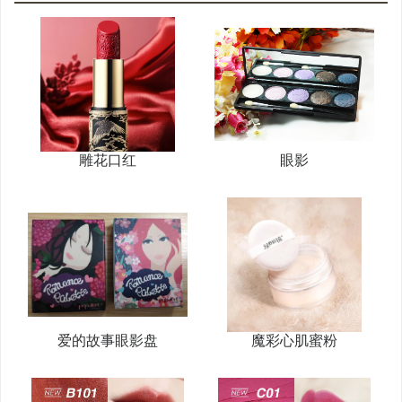
雕花口红
眼影
爱的故事眼影盘
魔彩心肌蜜粉