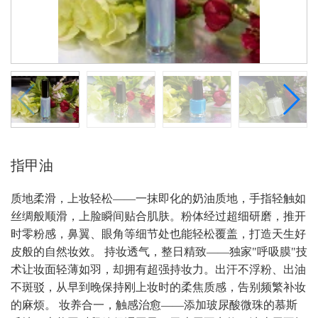
指甲油
质地柔滑，上妆轻松——一抹即化的奶油质地，手指轻触如
丝绸般顺滑，上脸瞬间贴合肌肤。粉体经过超细研磨，推开
时零粉感，鼻翼、眼角等细节处也能轻松覆盖，打造天生好
皮般的自然妆效。 持妆透气，整日精致——独家"呼吸膜"技
术让妆面轻薄如羽，却拥有超强持妆力。出汗不浮粉、出油
不斑驳，从早到晚保持刚上妆时的柔焦质感，告别频繁补妆
的麻烦。 妆养合一，触感治愈——添加玻尿酸微珠的慕斯